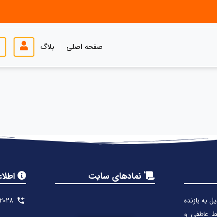
صفحه اصلی
بلاگ
نمادهای سایت
اطلا
یل به بازنده
2028
بط عاطفی و