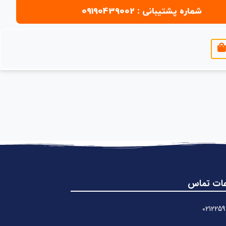
شماره پشتیبانی : 09190439002
عات تماس
0212259