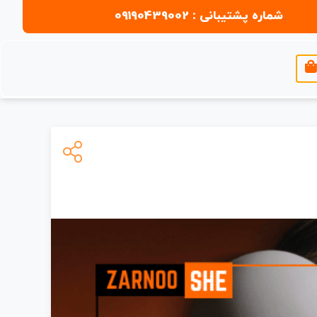
شماره پشتیبانی : 09190439002