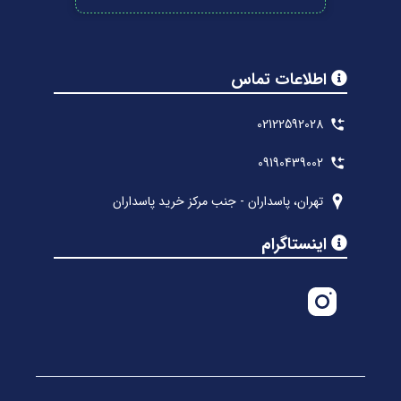
اطلاعات تماس
02122592028
09190439002
تهران، پاسداران - جنب مرکز خرید پاسداران
اینستاگرام