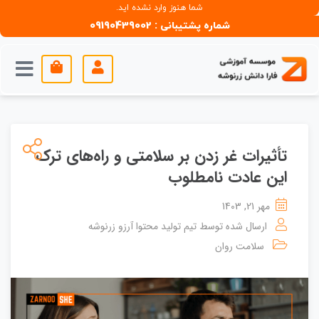
شما هنوز وارد نشده اید.
شماره پشتیبانی : 09190439002
تأثیرات غر زدن بر سلامتی و راه‌های ترک
این عادت نامطلوب
مهر 21, 1403
ارسال شده توسط
تیم تولید محتوا آرزو زرنوشه
سلامت روان